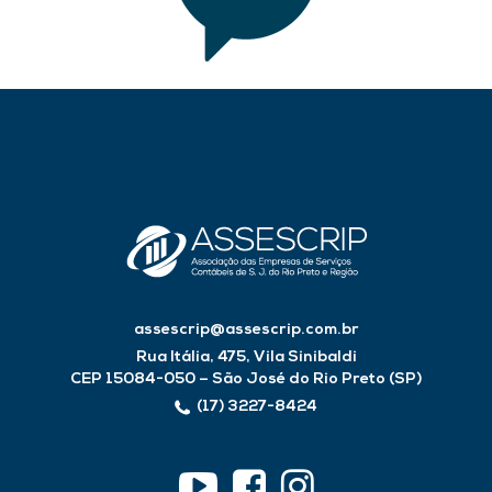
sendo parte importante na realização
desses e no enfrentamento das
dificuldades.”
Manuel Carlos Mazza Liebana Torres -
Diretor da Torres Soluções Contábeis