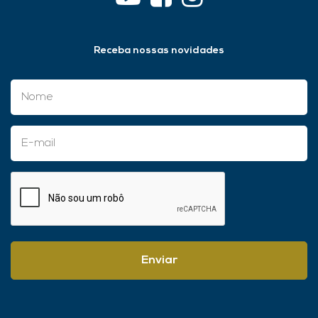
assescrip@assescrip.com.br
Rua Itália, 475, Vila Sinibaldi
CEP 15084-050 – São José do Rio Preto (SP)
(17) 3227-8424
Receba nossas novidades