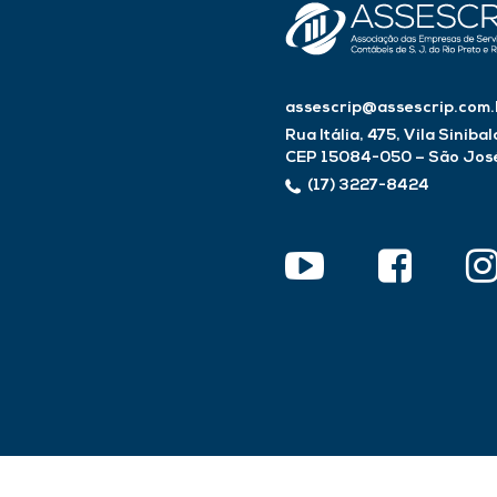
assescrip@assescrip.com.
Rua Itália, 475, Vila Sinibal
CEP 15084-050 – São José 
(17) 3227-8424