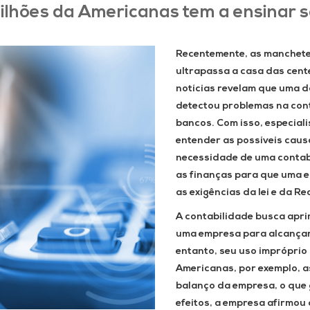
ilhões da Americanas tem a ensinar s
Recentemente, as manchet
ultrapassa a casa das cent
notícias revelam que uma d
detectou problemas na con
bancos. Com isso, especiali
entender as possíveis caus
necessidade de uma contabi
as finanças para que uma 
as exigências da lei e da Re
A contabilidade busca apri
uma empresa para alcançar
entanto, seu uso impróprio 
Americanas, por exemplo, a
balanço da empresa, o que 
efeitos, a empresa afirmou