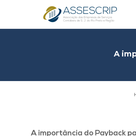
A imp
H
A importância do Payback p