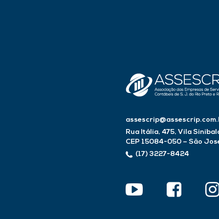
assescrip@assescrip.com.
Rua Itália, 475, Vila Sinibal
CEP 15084-050 – São José 
(17) 3227-8424