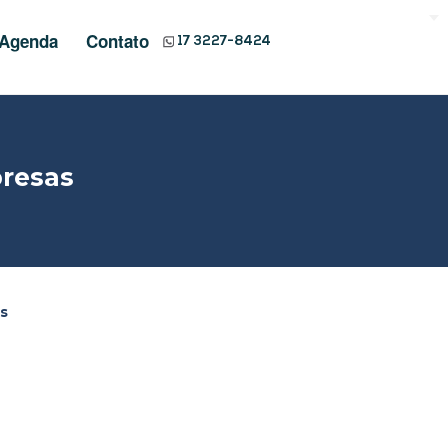
Agenda
Contato
17 3227-8424
presas
s