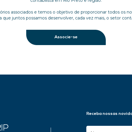
contabilista em Rio Preto e região.
ios associados e temos o objetivo de proporcionar todos os no
a que juntos possamos desenvolver, cada vez mais, o setor contá
Associe-se
Receba nossas novid