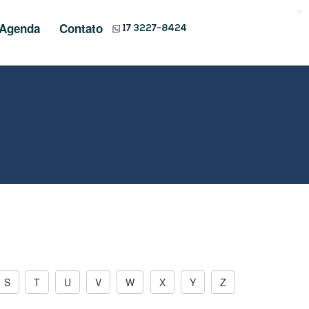
Agenda
Contato
17 3227-8424
S
T
U
V
W
X
Y
Z