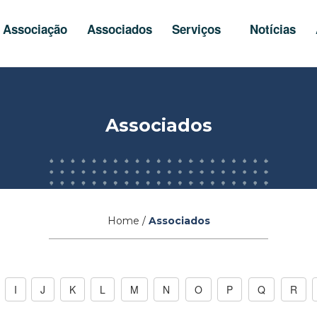
Associação
Associados
Serviços
Notícias
Associados
Home /
Associados
I
J
K
L
M
N
O
P
Q
R