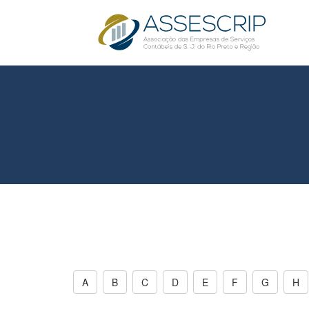
A
B
C
D
E
F
G
H