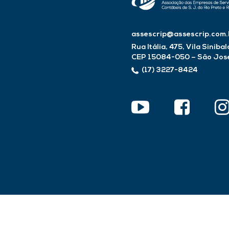
assescrip@assescrip.com.
Rua Itália, 475, Vila Sinibal
CEP 15084-050 – São José 
(17) 3227-8424